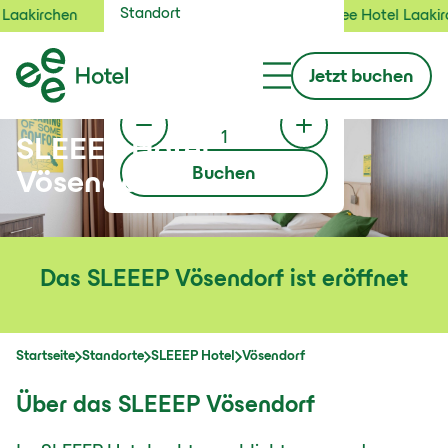
Standort
hen
Jetzt neu: das eee Hotel Laakirchen
Check-in / Check-out
Jetzt buchen
9.8.
bis
10.8.
Gäste
1
SLEEEP Hotel
Buchen
Vösendorf
Das SLEEEP Vösendorf ist eröffnet
Startseite
Standorte
SLEEEP Hotel
Vösendorf
Über das SLEEEP Vösendorf