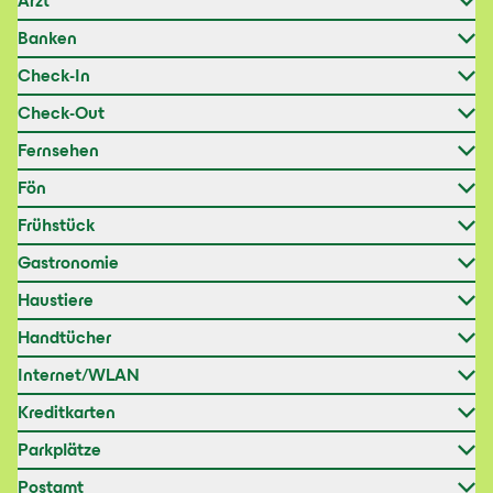
Arzt
Banken
Check-In
Check-Out
Fernsehen
Fön
Frühstück
Gastronomie
Haustiere
Handtücher
Internet/WLAN
Kreditkarten
Parkplätze
Postamt