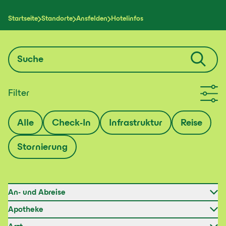
Startseite
Standorte
Ansfelden
Hotelinfos
Filter
Alle
Check-In
Infrastruktur
Reise
Stornierung
Hotelinfos
An- und Abreise
Apotheke