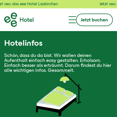
 neu: das eee Hotel Laakirchen
Jetzt neu: d
Jetzt buchen
Hotelinfos
Schön, dass du da bist. Wir wollen deinen
Aufenthalt einfach easy gestalten. Erholsam.
Einfach besser als erträumt. Darum findest du hier
alle wichtigen Infos. Gesammelt.