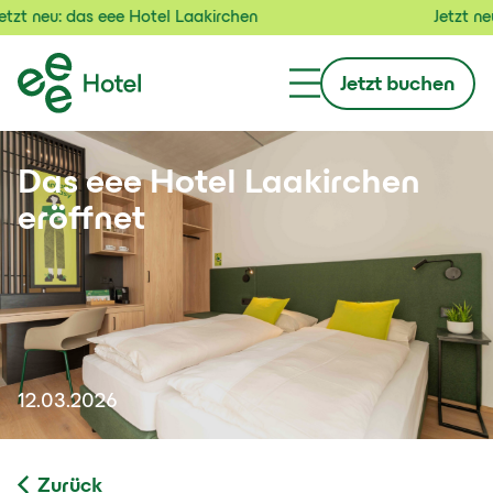
zt neu: das eee Hotel Laakirchen
Jetzt neu:
Jetzt buchen
Das eee Hotel Laakirchen
eröffnet
12.03.2026
Zurück