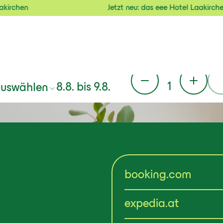
Jetzt neu: das eee Hotel Laakirchen
Gäste
Check-in / Check-out
1
8.8.
bis
9.8.
auswählen
booking.com
expedia.at