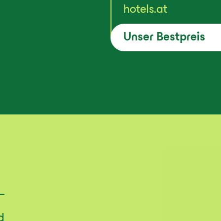
hotels.at
Unser Bestpreis
–
d