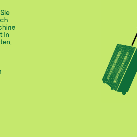
 Sie
ich
chine
t in
ten,
h