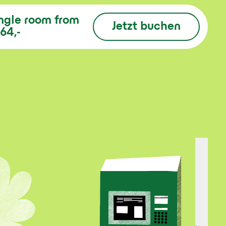
ngle room
from
Jetzt buchen
64,-