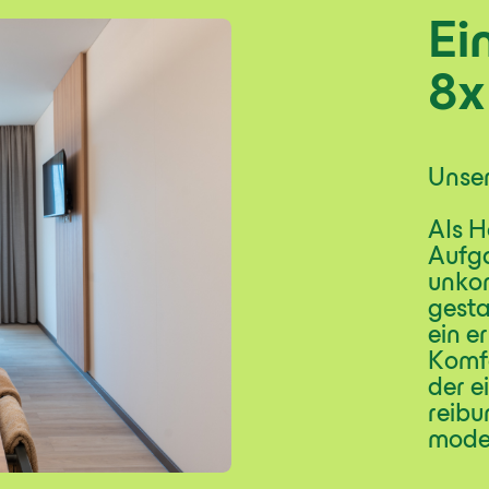
Ei
8x
Unser
Als H
Aufga
unkom
gesta
ein e
Komfo
der e
reibu
moder