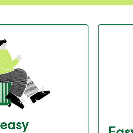
 easy
Eas