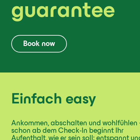
guarantee
Book now
Einfach easy
Ankommen, abschalten und wohlfühlen 
schon ab dem Check-In beginnt Ihr
Aufenthalt, wie er sein soll: entspannt un