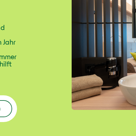
nd
 Jahr
 immer
hilft
n