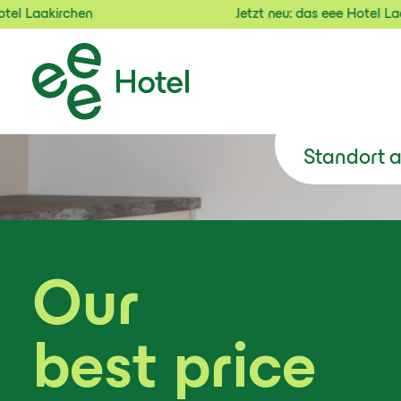
Jetzt neu: das eee Hotel Laakirchen
Standort
Standort 
Our
best price